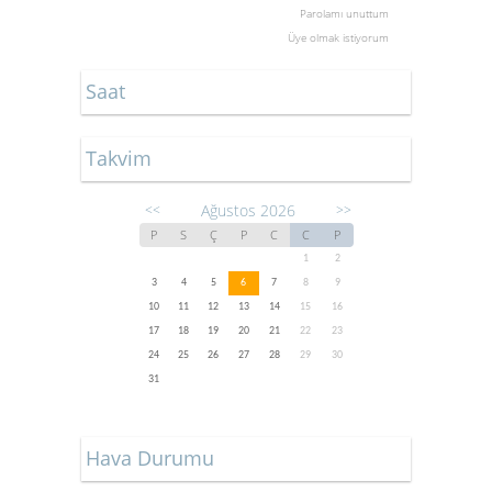
Parolamı unuttum
Üye olmak istiyorum
Saat
Takvim
Ağustos 2026
<<
>>
P
S
Ç
P
C
C
P
1
2
3
4
5
6
7
8
9
10
11
12
13
14
15
16
17
18
19
20
21
22
23
24
25
26
27
28
29
30
31
Hava Durumu