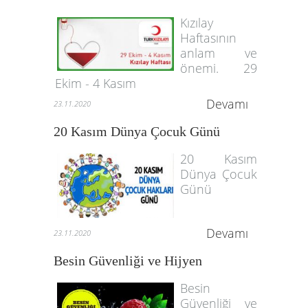
Kızılay
Haftasının
anlam ve
önemi. 29
Ekim - 4 Kasım
Devamı
23.11.2020
20 Kasım Dünya Çocuk Günü
20 Kasım
Dünya Çocuk
Günü
Devamı
23.11.2020
Besin Güvenliği ve Hijyen
Besin
Güvenliği ve