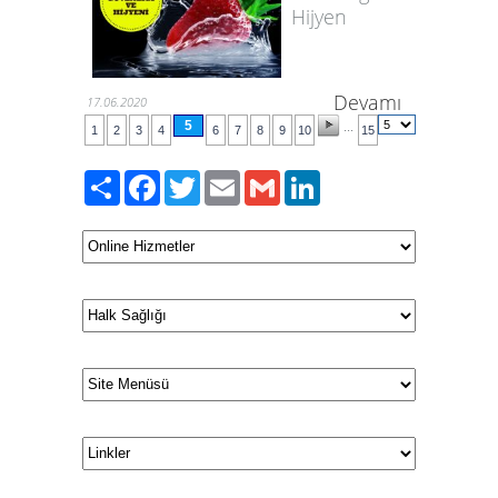
Hijyen
Devamı
17.06.2020
5
...
1
2
3
4
6
7
8
9
10
15
Paylaş
Facebook
Twitter
Email
Gmail
LinkedIn